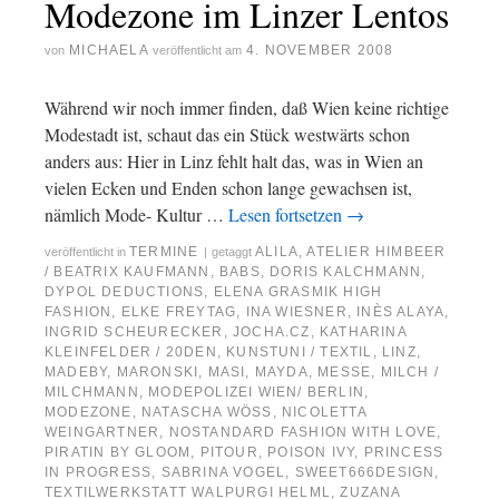
Modezone im Linzer Lentos
MICHAELA
4. NOVEMBER 2008
von
veröffentlicht am
Während wir noch immer finden, daß Wien keine richtige
Modestadt ist, schaut das ein Stück westwärts schon
anders aus: Hier in Linz fehlt halt das, was in Wien an
vielen Ecken und Enden schon lange gewachsen ist,
nämlich Mode- Kultur …
Lesen fortsetzen
→
TERMINE
ALILA
,
ATELIER HIMBEER
veröffentlicht in
|
getaggt
/ BEATRIX KAUFMANN
,
BABS
,
DORIS KALCHMANN
,
DYPOL DEDUCTIONS
,
ELENA GRASMIK HIGH
FASHION
,
ELKE FREYTAG
,
INA WIESNER
,
INÈS ALAYA
,
INGRID SCHEURECKER
,
JOCHA.CZ
,
KATHARINA
KLEINFELDER / 20DEN
,
KUNSTUNI / TEXTIL
,
LINZ
,
MADEBY
,
MARONSKI
,
MASI
,
MAYDA
,
MESSE
,
MILCH /
MILCHMANN
,
MODEPOLIZEI WIEN/ BERLIN
,
MODEZONE
,
NATASCHA WÖSS
,
NICOLETTA
WEINGARTNER
,
NOSTANDARD FASHION WITH LOVE
,
PIRATIN BY GLOOM
,
PITOUR
,
POISON IVY
,
PRINCESS
IN PROGRESS
,
SABRINA VOGEL
,
SWEET666DESIGN
,
TEXTILWERKSTATT WALPURGI HELML
,
ZUZANA