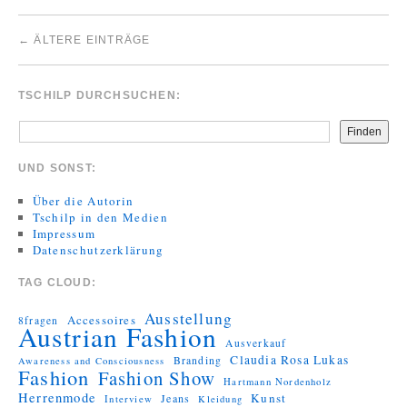
←
ÄLTERE EINTRÄGE
TSCHILP DURCHSUCHEN:
Finden
UND SONST:
Über die Autorin
Tschilp in den Medien
Impressum
Datenschutzerklärung
TAG CLOUD:
Ausstellung
Accessoires
8fragen
Austrian Fashion
Ausverkauf
Claudia Rosa Lukas
Branding
Awareness and Consciousness
Fashion
Fashion Show
Hartmann Nordenholz
Herrenmode
Kunst
Jeans
Interview
Kleidung