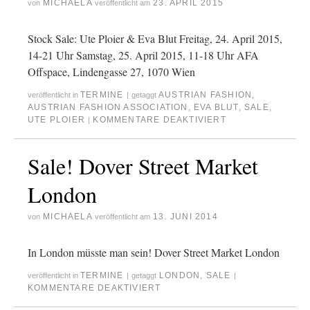
MICHAELA
23. APRIL 2015
von
veröffentlicht am
Stock Sale: Ute Ploier & Eva Blut Freitag, 24. April 2015,
14-21 Uhr Samstag, 25. April 2015, 11-18 Uhr AFA
Offspace, Lindengasse 27, 1070 Wien
TERMINE
AUSTRIAN FASHION
,
veröffentlicht in
|
getaggt
AUSTRIAN FASHION ASSOCIATION
,
EVA BLUT
,
SALE
,
UTE PLOIER
KOMMENTARE DEAKTIVIERT
|
Sale! Dover Street Market
London
MICHAELA
13. JUNI 2014
von
veröffentlicht am
In London müsste man sein! Dover Street Market London
TERMINE
LONDON
,
SALE
veröffentlicht in
|
getaggt
|
KOMMENTARE DEAKTIVIERT