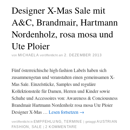
Designer X-Mas Sale mit
A&C, Brandmair, Hartmann
Nordenholz, rosa mosa und
Ute Ploier
MICHAELA
2. DEZEMBER 2013
von
veröffentlicht am
Fünf österreichische high-fashion Labels haben sich
zusammengetan und veranstalten einen gemeinsamen X-
Mas Sale. Einzelstücke, Samples und reguläre
Kollektionsteile für Damen, Herren und Kinder sowie
Schuhe und Accessoires von: Awareness & Conciousness
Brandmair Hartmann Nordenholz rosa mosa Ute Ploier
Designer X-Mas …
Lesen fortsetzen
→
EMPFEHLUNG
,
TERMINE
AUSTRIAN
veröffentlicht in
|
getaggt
FASHION
,
SALE
2 KOMMENTARE
|