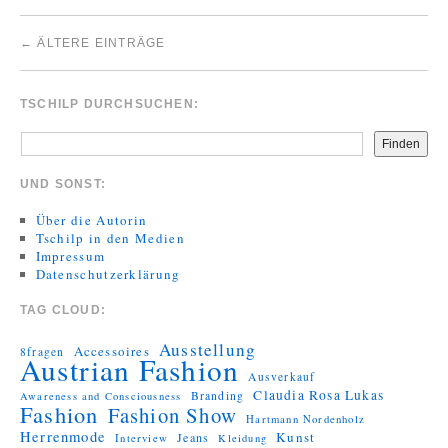
←
ÄLTERE EINTRÄGE
TSCHILP DURCHSUCHEN:
Finden
UND SONST:
Über die Autorin
Tschilp in den Medien
Impressum
Datenschutzerklärung
TAG CLOUD:
Ausstellung
Accessoires
8fragen
Austrian Fashion
Ausverkauf
Claudia Rosa Lukas
Branding
Awareness and Consciousness
Fashion
Fashion Show
Hartmann Nordenholz
Herrenmode
Kunst
Jeans
Interview
Kleidung