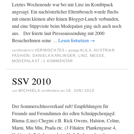
Letztes Wochenende war bei mir Linz im Kombipack
angesagt. Ein nachösterlicher Elternbesuch wurde fluchs
mit einem kleinen aber feinen Blogger-Lunch verbunden,
und eine Stippvisite beim Modepalast ging sich auch noch
aus. Der feierte laut Presseaussendung mit 2000
BesucherInnen seine …
Lesen fortsetzen
→
VERMISCHTES
ALILA
,
AUSTRIAN
veröffentlicht in
|
getaggt
FASHION
,
DANIELA KARLINGER
,
LINZ
,
MESSE
,
MODEPALAST
1 KOMMENTAR
|
SSV 2010
MICHAELA
18. JUNI 2010
von
veröffentlicht am
Der Sommerschlussverkauf ruft! Empfehlungen für
Freunde und Freundinnen der edlen Schnäppchenjagd:
Bluma (Linz) Chegini z.B. Rick Owens, Halston, Celine,
Marni, Miu Miu, Prada etc. (3 Filialen: Plankengasse 4,