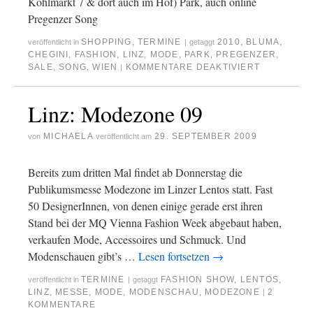
Kohlmarkt 7 & dort auch im Hof) Park, auch online
Pregenzer Song
SHOPPING
,
TERMINE
2010
,
BLUMA
,
veröffentlicht in
|
getaggt
CHEGINI
,
FASHION
,
LINZ
,
MODE
,
PARK
,
PREGENZER
,
SALE
,
SONG
,
WIEN
KOMMENTARE DEAKTIVIERT
|
Linz: Modezone 09
MICHAELA
29. SEPTEMBER 2009
von
veröffentlicht am
Bereits zum dritten Mal findet ab Donnerstag die
Publikumsmesse Modezone im Linzer Lentos statt. Fast
50 DesignerInnen, von denen einige gerade erst ihren
Stand bei der MQ Vienna Fashion Week abgebaut haben,
verkaufen Mode, Accessoires und Schmuck. Und
Modenschauen gibt’s …
Lesen fortsetzen
→
TERMINE
FASHION SHOW
,
LENTOS
,
veröffentlicht in
|
getaggt
LINZ
,
MESSE
,
MODE
,
MODENSCHAU
,
MODEZONE
2
|
KOMMENTARE