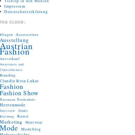
Tschilp in den Medien
Impressum
Datenschutzerklärung
TAG CLOUD:
Accessoires
8fragen
Ausstellung
Austrian
Fashion
Ausverkauf
Awareness and
Consciousness
Branding
Claudia Rosa Lukas
Fashion
Fashion Show
Hartmann Nordenholz
Herrenmode
Jeans
Interview
Kunst
Kleidung
Marketing
Menswear
Mode
Modeblog
Modegeschichte