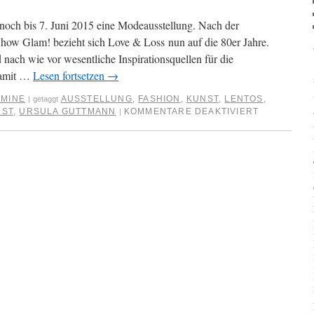
 noch bis 7. Juni 2015 eine Modeausstellung. Nach der
how Glam! bezieht sich Love & Loss nun auf die 80er Jahre.
nach wie vor wesentliche Inspirationsquellen für die
damit …
Lesen fortsetzen
→
RMINE
AUSSTELLUNG
,
FASHION
,
KUNST
,
LENTOS
,
|
getaggt
NST
,
URSULA GUTTMANN
KOMMENTARE DEAKTIVIERT
|