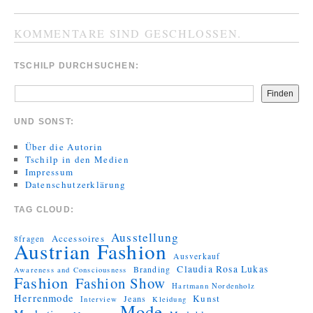
KOMMENTARE SIND GESCHLOSSEN.
TSCHILP DURCHSUCHEN:
Finden
UND SONST:
Über die Autorin
Tschilp in den Medien
Impressum
Datenschutzerklärung
TAG CLOUD:
Ausstellung
Accessoires
8fragen
Austrian Fashion
Ausverkauf
Claudia Rosa Lukas
Branding
Awareness and Consciousness
Fashion
Fashion Show
Hartmann Nordenholz
Herrenmode
Kunst
Jeans
Interview
Kleidung
Mode