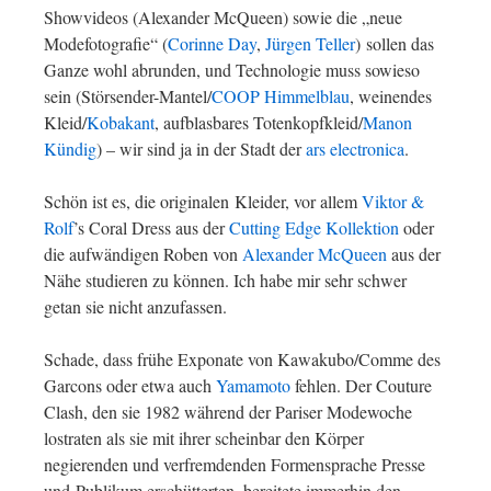
Showvideos (Alexander McQueen) sowie die „neue
Modefotografie“ (
Corinne Day
,
Jürgen Teller
) sollen das
Ganze wohl abrunden, und Technologie muss sowieso
sein (Störsender-Mantel/
COOP Himmelblau
, weinendes
Kleid/
Kobakant
, aufblasbares Totenkopfkleid/
Manon
Kündig
) – wir sind ja in der Stadt der
ars electronica
.
Schön ist es, die originalen Kleider, vor allem
Viktor &
Rolf
’s Coral Dress aus der
Cutting Edge Kollektion
oder
die aufwändigen Roben von
Alexander McQueen
aus der
Nähe studieren zu können. Ich habe mir sehr schwer
getan sie nicht anzufassen.
Schade, dass frühe Exponate von Kawakubo/Comme des
Garcons oder etwa auch
Yamamoto
fehlen. Der Couture
Clash, den sie 1982 während der Pariser Modewoche
lostraten als sie mit ihrer scheinbar den Körper
negierenden und verfremdenden Formensprache Presse
und Publikum erschütterten, bereitete immerhin den