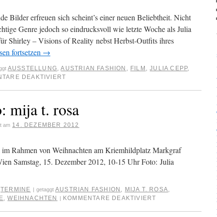
de Bilder erfreuen sich scheint’s einer neuen Beliebtheit. Nicht
htige Genre jedoch so eindrucksvoll wie letzte Woche als Julia
r Shirley – Visions of Reality nebst Herbst-Outfits ihres
sen fortsetzen
→
AUSSTELLUNG
,
AUSTRIAN FASHION
,
FILM
,
JULIA CEPP
,
ggt
TARE DEAKTIVIERT
 mija t. rosa
14. DEZEMBER 2012
ht am
osa im Rahmen von Weihnachten am Kriemhildplatz Markgraf
Wien Samstag, 15. Dezember 2012, 10-15 Uhr Foto: Julia
,
TERMINE
AUSTRIAN FASHION
,
MIJA T. ROSA
,
|
getaggt
E
,
WEIHNACHTEN
KOMMENTARE DEAKTIVIERT
|