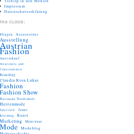
Tschilp in den Medien
Impressum
Datenschutzerklärung
TAG CLOUD:
Accessoires
8fragen
Ausstellung
Austrian
Fashion
Ausverkauf
Awareness and
Consciousness
Branding
Claudia Rosa Lukas
Fashion
Fashion Show
Hartmann Nordenholz
Herrenmode
Jeans
Interview
Kunst
Kleidung
Marketing
Menswear
Mode
Modeblog
Modegeschichte