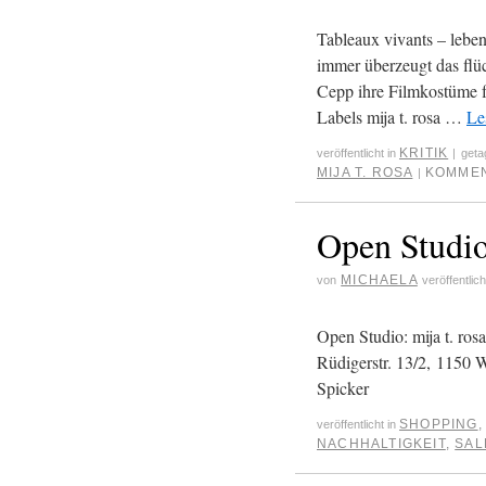
Tableaux vivants – leben
immer überzeugt das flüc
Cepp ihre Filmkostüme fü
Labels mija t. rosa …
Le
KRITIK
veröffentlicht in
|
geta
MIJA T. ROSA
KOMMEN
|
Open Studio:
MICHAELA
von
veröffentlic
Open Studio: mija t. r
Rüdigerstr. 13/2, 1150 
Spicker
SHOPPING
veröffentlicht in
NACHHALTIGKEIT
,
SAL