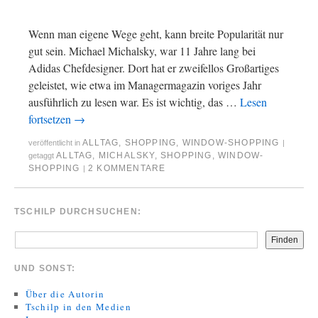
Wenn man eigene Wege geht, kann breite Popularität nur
gut sein. Michael Michalsky, war 11 Jahre lang bei
Adidas Chefdesigner. Dort hat er zweifellos Großartiges
geleistet, wie etwa im Managermagazin voriges Jahr
ausführlich zu lesen war. Es ist wichtig, das …
Lesen
fortsetzen
→
ALLTAG
,
SHOPPING
,
WINDOW-SHOPPING
veröffentlicht in
|
ALLTAG
,
MICHALSKY
,
SHOPPING
,
WINDOW-
getaggt
SHOPPING
2 KOMMENTARE
|
TSCHILP DURCHSUCHEN:
Finden
UND SONST:
Über die Autorin
Tschilp in den Medien