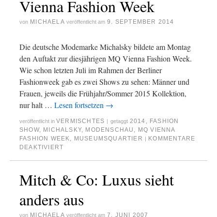
Vienna Fashion Week
MICHAELA
9. SEPTEMBER 2014
von
veröffentlicht am
Die deutsche Modemarke Michalsky bildete am Montag
den Auftakt zur diesjährigen MQ Vienna Fashion Week.
Wie schon letzten Juli im Rahmen der Berliner
Fashionweek gab es zwei Shows zu sehen: Männer und
Frauen, jeweils die Frühjahr/Sommer 2015 Kollektion,
nur halt …
Lesen fortsetzen
→
VERMISCHTES
2014
,
FASHION
veröffentlicht in
|
getaggt
SHOW
,
MICHALSKY
,
MODENSCHAU
,
MQ VIENNA
FASHION WEEK
,
MUSEUMSQUARTIER
KOMMENTARE
|
DEAKTIVIERT
Mitch & Co: Luxus sieht
anders aus
MICHAELA
7. JUNI 2007
von
veröffentlicht am