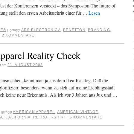
st der Konferenzen versteckt – das Symposion The future of
ltung stellt den ersten Arbeitsschritt einer für …
Lesen
TES
ARS ELECTRONICA
,
BENETTON
,
BRANDING
,
|
getaggt
2 KOMMENTARE
|
parel Reality Check
21. AUGUST 2008
ht am
 ausmachen, kennt man ja aus dem Ikea-Katalog. Daß die
orifiziert, besonders, wenn sie sich auf meine Lieblingsstadt
uch keine neue Erkenntnis. Als ich vor 3 Jahren aus Jux und …
AMERICAN APPAREL
,
AMERICAN VINTAGE
,
getaggt
&C CALIFORNIA
,
RETRO
,
T-SHIRT
6 KOMMENTARE
|