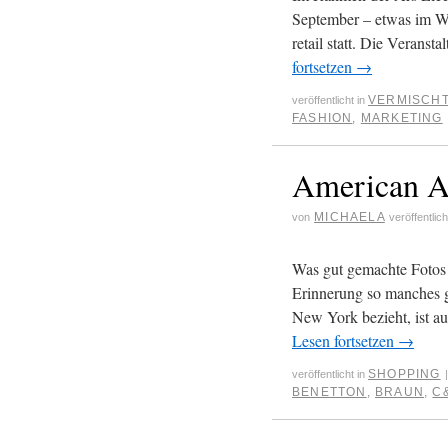
September – etwas im Wu
retail statt. Die Veransta
fortsetzen
→
VERMISCH
veröffentlicht in
FASHION
,
MARKETING
American Ap
MICHAELA
von
veröffentlic
Was gut gemachte Fotos
Erinnerung so manches gl
New York bezieht, ist a
Lesen fortsetzen
→
SHOPPING
veröffentlicht in
|
BENETTON
,
BRAUN
,
C