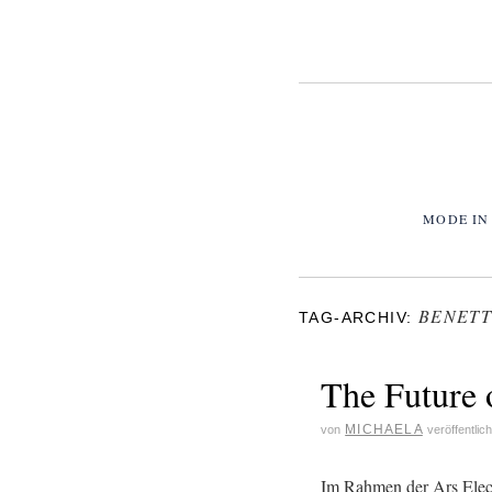
MODE IN
BENET
TAG-ARCHIV:
The Future o
MICHAELA
von
veröffentlic
Im Rahmen der Ars Elect