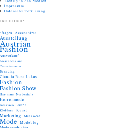
Tschilp in den Medien
Impressum
Datenschutzerklärung
TAG CLOUD:
Accessoires
8fragen
Ausstellung
Austrian
Fashion
Ausverkauf
Awareness and
Consciousness
Branding
Claudia Rosa Lukas
Fashion
Fashion Show
Hartmann Nordenholz
Herrenmode
Jeans
Interview
Kunst
Kleidung
Marketing
Menswear
Mode
Modeblog
Modegeschichte