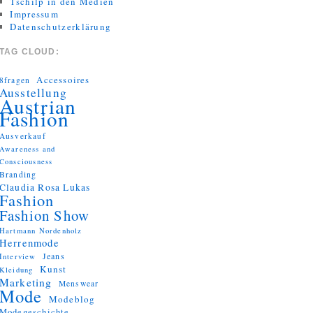
Tschilp in den Medien
Impressum
Datenschutzerklärung
TAG CLOUD:
Accessoires
8fragen
Ausstellung
Austrian
Fashion
Ausverkauf
Awareness and
Consciousness
Branding
Claudia Rosa Lukas
Fashion
Fashion Show
Hartmann Nordenholz
Herrenmode
Jeans
Interview
Kunst
Kleidung
Marketing
Menswear
Mode
Modeblog
Modegeschichte