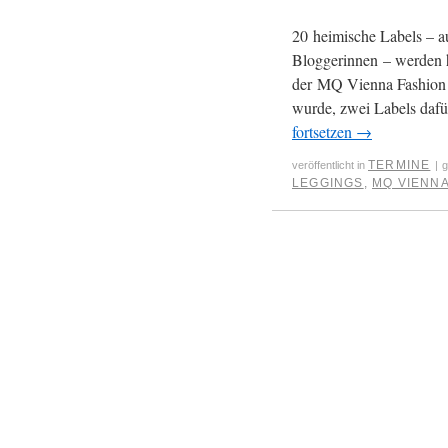
20 heimische Labels – a
Bloggerinnen – werden 
der MQ Vienna Fashion W
wurde, zwei Labels dafü
fortsetzen
→
TERMINE
veröffentlicht in
|
g
LEGGINGS
,
MQ VIENNA