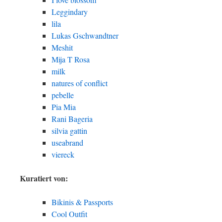
Leggindary
lila
Lukas Gschwandtner
Meshit
Mija T Rosa
milk
natures of conflict
pebelle
Pia Mia
Rani Bageria
silvia gattin
useabrand
viereck
Kuratiert von:
Bikinis & Passports
Cool Outfit