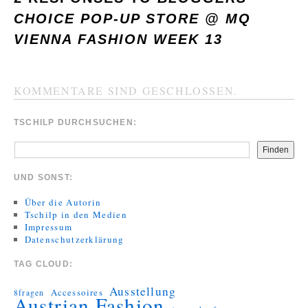
CHOICE POP-UP STORE @ MQ
VIENNA FASHION WEEK 13
KOMMENTARE SIND GESCHLOSSEN.
TSCHILP DURCHSUCHEN:
Finden
UND SONST:
Über die Autorin
Tschilp in den Medien
Impressum
Datenschutzerklärung
TAG CLOUD:
Ausstellung
Accessoires
8fragen
Austrian Fashion