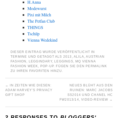
H.Anna
Modewurst
Pixi mit Milch
The Petfan Club
THINGS
Tschilp
Vienna Wedekind
DIESER EINTRAG WURDE VERÖFFENTLICHT IN
TERMINE
UND GETAGGT ALS
2013
,
ALILA
,
AUSTRIAN
FASHION
,
LEGGINDARY
,
LEGGINGS
,
MQ VIENNA
FASHION WEEK
,
POP-UP
. FÜGEN SIE DEN
PERMALINK
ZU IHREN FAVORITEN HINZU.
←
IN ZEITEN WIE DIESEN:
NEUES BLÜHT AUS DEN
ADAM HARVEY’S PRIVACY
RUINEN: MARC JACOBS
GIFT SHOP
SS2014 UND CHANEL HC
FW2013/14, VIDEO-REVIEW
→
2 RESPONSES TO
BLOGGERS‘