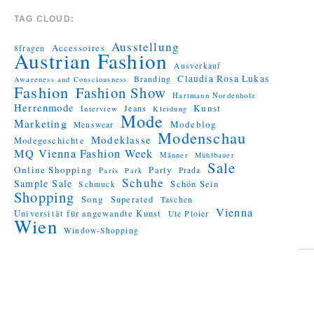
TAG CLOUD:
Ausstellung
Accessoires
8fragen
Austrian Fashion
Ausverkauf
Claudia Rosa Lukas
Branding
Awareness and Consciousness
Fashion
Fashion Show
Hartmann Nordenholz
Herrenmode
Kunst
Jeans
Interview
Kleidung
Mode
Marketing
Modeblog
Menswear
Modenschau
Modeklasse
Modegeschichte
MQ Vienna Fashion Week
Männer
Mühlbauer
Sale
Online Shopping
Party
Prada
Paris
Park
Schuhe
Sample Sale
Schön Sein
Schmuck
Shopping
Song
Superated
Taschen
Vienna
Universität für angewandte Kunst
Ute Ploier
Wien
Window-Shopping
Proudly
powered by
WordPress.