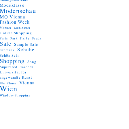
Modeklasse
Modenschau
MQ Vienna
Fashion Week
Männer
Mühlbauer
Online Shopping
Party
Prada
Paris
Park
Sale
Sample Sale
Schuhe
Schmuck
Schön Sein
Shopping
Song
Superated
Taschen
Universität für
angewandte Kunst
Vienna
Ute Ploier
Wien
Window-Shopping