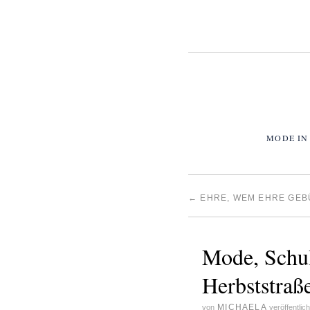
MODE IN
←
EHRE, WEM EHRE GEB
Mode, Schul
Herbststraß
MICHAELA
von
veröffentlic