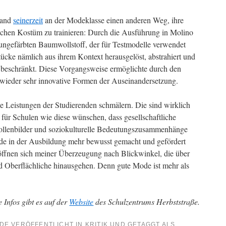
and
seinerzeit
an der Modeklasse einen anderen Weg, ihre
schen Kostüm zu trainieren: Durch die Ausführung in Molino
 ungefärbten Baumwollstoff, der für Testmodelle verwendet
ücke nämlich aus ihrem Kontext herausgelöst, abstrahiert und
e beschränkt. Diese Vorgangsweise ermöglichte durch den
h wieder sehr innovative Formen der Auseinandersetzung.
ie Leistungen der Studierenden schmälern. Die sind wirklich
für Schulen wie diese wünschen, dass gesellschaftliche
lenbilder und soziokulturelle Bedeutungszusammenhänge
e in der Ausbildung mehr bewusst gemacht und gefördert
öffnen sich meiner Überzeugung nach Blickwinkel, die über
d Oberflächliche hinausgehen. Denn gute Mode ist mehr als
 Infos gibt es auf der
Website
des Schulzentrums Herbststraße.
DE VERÖFFENTLICHT IN
KRITIK
UND GETAGGT ALS