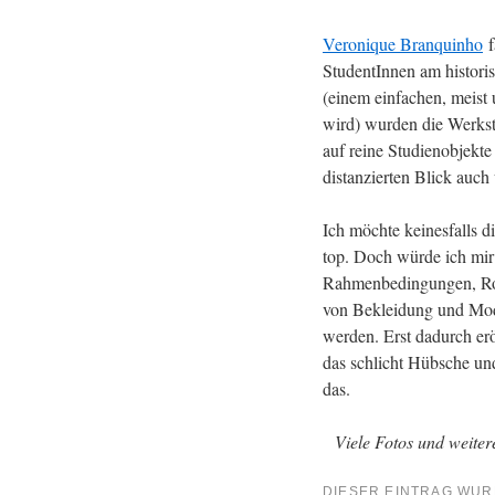
Veronique Branquinho
f
StudentInnen am histori
(einem einfachen, meist
wird) wurden die Werkst
auf reine Studienobjekt
distanzierten Blick auc
Ich möchte keinesfalls d
top. Doch würde ich mir 
Rahmenbedingungen, Rol
von Bekleidung und Mod
werden. Erst dadurch er
das schlicht Hübsche un
das.
Viele Fotos und weitere
DIESER EINTRAG WUR