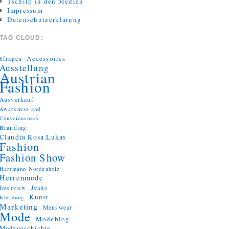
Tschilp in den Medien
Impressum
Datenschutzerklärung
TAG CLOUD:
Accessoires
8fragen
Ausstellung
Austrian
Fashion
Ausverkauf
Awareness and
Consciousness
Branding
Claudia Rosa Lukas
Fashion
Fashion Show
Hartmann Nordenholz
Herrenmode
Jeans
Interview
Kunst
Kleidung
Marketing
Menswear
Mode
Modeblog
Modegeschichte