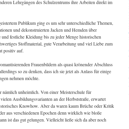
nderen Lehrgängen des Schulzentrums ihre Arbeiten direkt im
egeistertem Publikum ging es um sehr unterschiedliche Themen,
tationen und dekonstruierten Jacken und Hemden über
 und festliche Kleidung bis zu jeder Menge historischen
wertiges Stoffmaterial, gute Verarbeitung und viel Liebe zum
t positiv auf.
romantisierenden Frauenbildern als quasi krönender Abschluss
erdings so zu denken, dass ich sie jetzt als Anlass für einige
ungen nehmen möchte.
ir nämlich unheimlich. Von einer Meisterschule für
vielen Ausbildungsvarianten an der Herbststraße, erwartet
historisches Knowhow. Aber da waren kaum Brüche oder Kritik
der aus verschiedenen Epochen denn wirklich wie bloße
ann ist das gut gelungen. Vielleicht ließe sich da aber noch