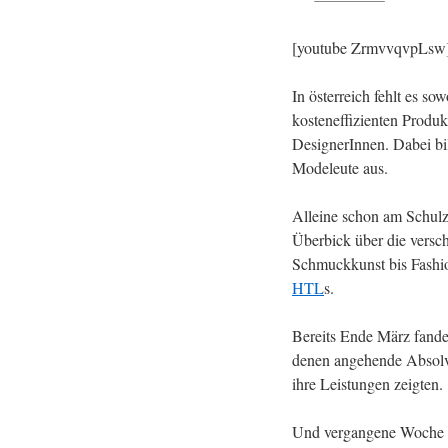
[youtube ZrmvvqvpLsw
In österreich fehlt es s
kosteneffizienten Produ
DesignerInnen. Dabei bi
Modeleute aus.
Alleine schon am Schul
Überbick über die versc
Schmuckkunst bis Fashi
HTL
s.
Bereits Ende März fand
denen angehende Absolve
ihre Leistungen zeigten.
Und vergangene Woche (