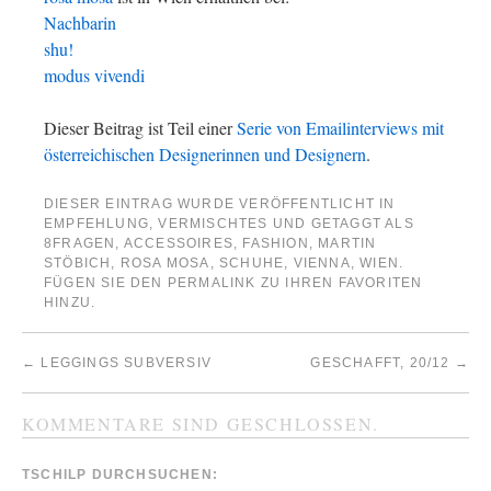
Nachbarin
shu!
modus vivendi
Dieser Beitrag ist Teil einer
Serie von Emailinterviews mit
österreichischen Designerinnen und Designern
.
DIESER EINTRAG WURDE VERÖFFENTLICHT IN
EMPFEHLUNG
,
VERMISCHTES
UND GETAGGT ALS
8FRAGEN
,
ACCESSOIRES
,
FASHION
,
MARTIN
STÖBICH
,
ROSA MOSA
,
SCHUHE
,
VIENNA
,
WIEN
.
FÜGEN SIE DEN
PERMALINK
ZU IHREN FAVORITEN
HINZU.
←
LEGGINGS SUBVERSIV
GESCHAFFT, 20/12
→
KOMMENTARE SIND GESCHLOSSEN.
TSCHILP DURCHSUCHEN: