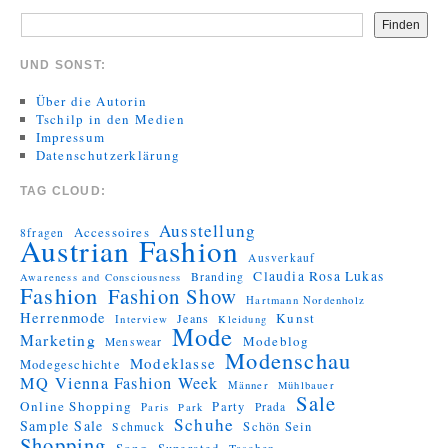
Finden
UND SONST:
Über die Autorin
Tschilp in den Medien
Impressum
Datenschutzerklärung
TAG CLOUD:
Ausstellung
Accessoires
8fragen
Austrian Fashion
Ausverkauf
Claudia Rosa Lukas
Branding
Awareness and Consciousness
Fashion
Fashion Show
Hartmann Nordenholz
Herrenmode
Kunst
Jeans
Interview
Kleidung
Mode
Marketing
Modeblog
Menswear
Modenschau
Modeklasse
Modegeschichte
MQ Vienna Fashion Week
Männer
Mühlbauer
Sale
Online Shopping
Party
Prada
Paris
Park
Schuhe
Sample Sale
Schön Sein
Schmuck
Shopping
Song