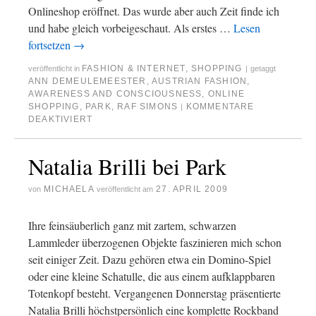
Onlineshop eröffnet. Das wurde aber auch Zeit finde ich
und habe gleich vorbeigeschaut. Als erstes …
Lesen
fortsetzen
→
FASHION & INTERNET
,
SHOPPING
veröffentlicht in
|
getaggt
ANN DEMEULEMEESTER
,
AUSTRIAN FASHION
,
AWARENESS AND CONSCIOUSNESS
,
ONLINE
SHOPPING
,
PARK
,
RAF SIMONS
KOMMENTARE
|
DEAKTIVIERT
Natalia Brilli bei Park
MICHAELA
27. APRIL 2009
von
veröffentlicht am
Ihre feinsäuberlich ganz mit zartem, schwarzen
Lammleder überzogenen Objekte faszinieren mich schon
seit einiger Zeit. Dazu gehören etwa ein Domino-Spiel
oder eine kleine Schatulle, die aus einem aufklappbaren
Totenkopf besteht. Vergangenen Donnerstag präsentierte
Natalia Brilli höchstpersönlich eine komplette Rockband