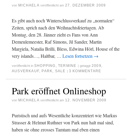
MICHAELA
27. DEZEMBER 2009
von
veröffentlicht am
Es gibt auch noch Winterschlussverkauf zu „normalen“
Zeiten, sprich nach den Weihnachtsfeiertagen. Ab
Montag, den 28. Jänner zieht es Fans von Ann
Demeulemeester, Raf Simons, Jil Sander, Martin
Margiela, Natalia Brilli, Bless, Edwina Hörl, House of the
very islands…, Haltbar, …
Lesen fortsetzen
→
SHOPPING
,
TERMINE
2009
,
veröffentlicht in
|
getaggt
AUSVERKAUF
,
PARK
,
SALE
3 KOMMENTARE
|
Park eröffnet Onlineshop
MICHAELA
12. NOVEMBER 2009
von
veröffentlicht am
Puristisch und aufs Wesentliche konzentriert wie Markus
Strasser & Helmut Ruthner von Park nun halt mal sind,
haben sie ohne grosses Tamtam mal eben einen