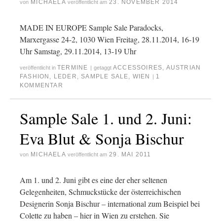
MICHAELA
23. NOVEMBER 2014
von
veröffentlicht am
MADE IN EUROPE Sample Sale Paradocks,
Marxergasse 24-2, 1030 Wien Freitag, 28.11.2014, 16-19
Uhr Samstag, 29.11.2014, 13-19 Uhr
TERMINE
ACCESSOIRES
,
AUSTRIAN
veröffentlicht in
|
getaggt
FASHION
,
LEDER
,
SAMPLE SALE
,
WIEN
1
|
KOMMENTAR
Sample Sale 1. und 2. Juni:
Eva Blut & Sonja Bischur
MICHAELA
29. MAI 2011
von
veröffentlicht am
Am 1. und 2. Juni gibt es eine der eher seltenen
Gelegenheiten, Schmuckstücke der österreichischen
Designerin Sonja Bischur – international zum Beispiel bei
Colette zu haben – hier in Wien zu erstehen. Sie