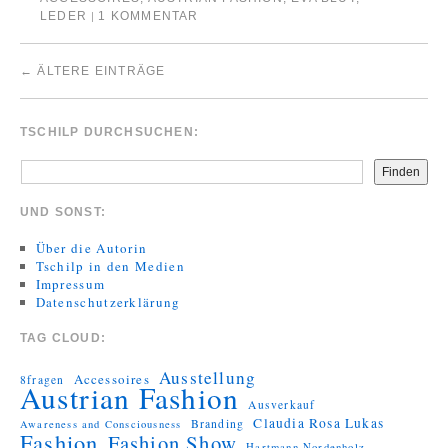
LEDER
1 KOMMENTAR
|
←
ÄLTERE EINTRÄGE
TSCHILP DURCHSUCHEN:
Finden
UND SONST:
Über die Autorin
Tschilp in den Medien
Impressum
Datenschutzerklärung
TAG CLOUD:
Ausstellung
Accessoires
8fragen
Austrian Fashion
Ausverkauf
Claudia Rosa Lukas
Branding
Awareness and Consciousness
Fashion
Fashion Show
Hartmann Nordenholz