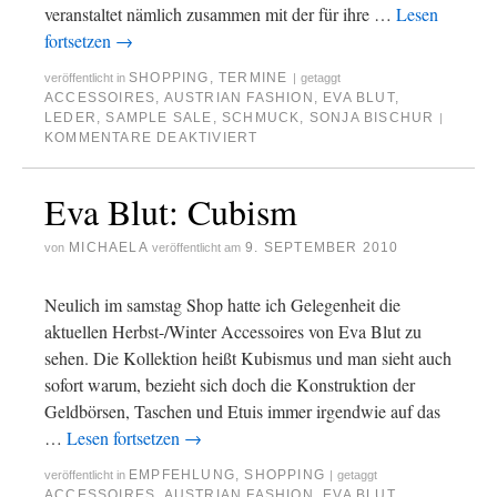
veranstaltet nämlich zusammen mit der für ihre …
Lesen
fortsetzen
→
SHOPPING
,
TERMINE
veröffentlicht in
|
getaggt
ACCESSOIRES
,
AUSTRIAN FASHION
,
EVA BLUT
,
LEDER
,
SAMPLE SALE
,
SCHMUCK
,
SONJA BISCHUR
|
KOMMENTARE DEAKTIVIERT
Eva Blut: Cubism
MICHAELA
9. SEPTEMBER 2010
von
veröffentlicht am
Neulich im samstag Shop hatte ich Gelegenheit die
aktuellen Herbst-/Winter Accessoires von Eva Blut zu
sehen. Die Kollektion heißt Kubismus und man sieht auch
sofort warum, bezieht sich doch die Konstruktion der
Geldbörsen, Taschen und Etuis immer irgendwie auf das
…
Lesen fortsetzen
→
EMPFEHLUNG
,
SHOPPING
veröffentlicht in
|
getaggt
ACCESSOIRES
,
AUSTRIAN FASHION
,
EVA BLUT
,