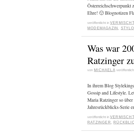
Österreichschwerpunkt zu
Ehre! 🙂 Blognotizen Fl
VERMISCH
veröffentlicht in
MODEMAGAZIN
,
STYLO
Was war 20
Ratzinger 
MICHAELA
von
veröffentlic
In ihrem Blog Stylekingd
Gossip and Lifestyle. Le
Maria Ratzinger so über 
Jahresrückblicks-Serie 
VERMISCH
veröffentlicht in
RATZINGER
,
RÜCKBLI