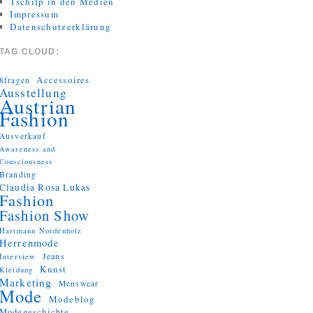
Tschilp in den Medien
Impressum
Datenschutzerklärung
TAG CLOUD:
Accessoires
8fragen
Ausstellung
Austrian
Fashion
Ausverkauf
Awareness and
Consciousness
Branding
Claudia Rosa Lukas
Fashion
Fashion Show
Hartmann Nordenholz
Herrenmode
Jeans
Interview
Kunst
Kleidung
Marketing
Menswear
Mode
Modeblog
Modegeschichte