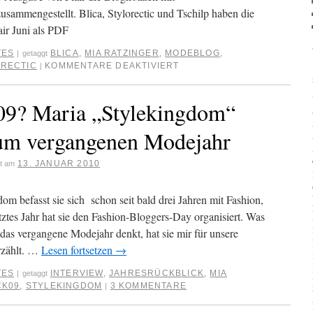
sammengestellt. Blica, Stylorectic und Tschilp haben die
air Juni als PDF
TES
BLICA
,
MIA RATZINGER
,
MODEBLOG
,
|
getaggt
RECTIC
KOMMENTARE DEAKTIVIERT
|
09? Maria „Stylekingdom“
zum vergangenen Modejahr
13. JANUAR 2010
ht am
om befasst sie sich schon seit bald drei Jahren mit Fashion,
tztes Jahr hat sie den Fashion-Bloggers-Day organisiert. Was
das vergangene Modejahr denkt, hat sie mir für unsere
erzählt. …
Lesen fortsetzen
→
TES
INTERVIEW
,
JAHRESRÜCKBLICK
,
MIA
|
getaggt
CK09
,
STYLEKINGDOM
3 KOMMENTARE
|