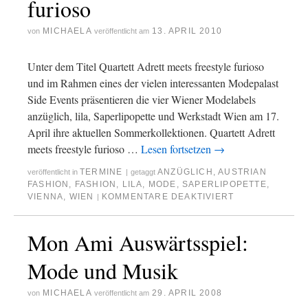
furioso
MICHAELA
13. APRIL 2010
von
veröffentlicht am
Unter dem Titel Quartett Adrett meets freestyle furioso
und im Rahmen eines der vielen interessanten Modepalast
Side Events präsentieren die vier Wiener Modelabels
anzüglich, lila, Saperlipopette und Werkstadt Wien am 17.
April ihre aktuellen Sommerkollektionen. Quartett Adrett
meets freestyle furioso …
Lesen fortsetzen
→
TERMINE
ANZÜGLICH
,
AUSTRIAN
veröffentlicht in
|
getaggt
FASHION
,
FASHION
,
LILA
,
MODE
,
SAPERLIPOPETTE
,
VIENNA
,
WIEN
KOMMENTARE DEAKTIVIERT
|
Mon Ami Auswärtsspiel:
Mode und Musik
MICHAELA
29. APRIL 2008
von
veröffentlicht am