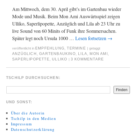
Am Mittwoch, dem 30. April gibt’s im Gartenbau wieder
Mode und Musik. Beim Mon Ami Auswärtsspiel zeigen
Ulliko, Saperlipopette, Anzüglich und Lila ab 23 Uhr zu
live Sound von 60 Minits of Funk ihre Sommersachen.
Später legt noch Ursula 1000 …
Lesen fortsetzen
→
EMPFEHLUNG
,
TERMINE
veröffentlicht in
|
getaggt
ANZÜGLICH
,
GARTENBAUKINO
,
LILA
,
MON AMI
,
SAPERLIPOPETTE
,
ULLIKO
3 KOMMENTARE
|
TSCHILP DURCHSUCHEN:
Finden
UND SONST:
Über die Autorin
Tschilp in den Medien
Impressum
Datenschutzerklärung