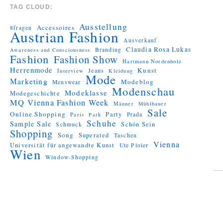
TAG CLOUD:
Ausstellung
Accessoires
8fragen
Austrian Fashion
Ausverkauf
Claudia Rosa Lukas
Branding
Awareness and Consciousness
Fashion
Fashion Show
Hartmann Nordenholz
Herrenmode
Kunst
Jeans
Interview
Kleidung
Mode
Marketing
Modeblog
Menswear
Modenschau
Modeklasse
Modegeschichte
MQ Vienna Fashion Week
Männer
Mühlbauer
Sale
Online Shopping
Party
Prada
Paris
Park
Schuhe
Sample Sale
Schön Sein
Schmuck
Shopping
Song
Superated
Taschen
Vienna
Universität für angewandte Kunst
Ute Ploier
Wien
Window-Shopping
Proudly
powered by
WordPress.