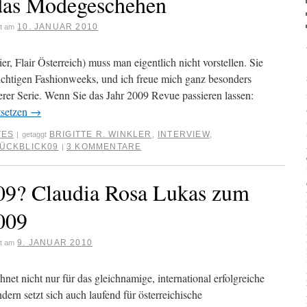
 das Modegeschehen
10. JANUAR 2010
ht am
er, Flair Österreich) muss man eigentlich nicht vorstellen. Sie
ichtigen Fashionweeks, und ich freue mich ganz besonders
rer Serie. Wenn Sie das Jahr 2009 Revue passieren lassen:
tsetzen
→
TES
BRIGITTE R. WINKLER
,
INTERVIEW
,
|
getaggt
ÜCKBLICK09
3 KOMMENTARE
|
09? Claudia Rosa Lukas zum
009
9. JANUAR 2010
ht am
net nicht nur für das gleichnamige, international erfolgreiche
dern setzt sich auch laufend für österreichische