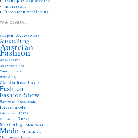
Tschilp in den Medien
Impressum
Datenschutzerklärung
TAG CLOUD:
Accessoires
8fragen
Ausstellung
Austrian
Fashion
Ausverkauf
Awareness and
Consciousness
Branding
Claudia Rosa Lukas
Fashion
Fashion Show
Hartmann Nordenholz
Herrenmode
Jeans
Interview
Kunst
Kleidung
Marketing
Menswear
Mode
Modeblog
Modegeschichte