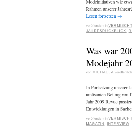
Modeinitiativen wie etwa
Rahmen unserer Jahresr
Lesen fortsetzen
→
VERMISCH
veröffentlicht in
JAHRESRÜCKBLICK
,
R
Was war 20
Modejahr 20
MICHAELA
von
veröffentlic
In Fortsetzung unserer 
amüsanten Beitrag von D
Jahr 2009 Revue passiere
Entwicklungen in Sac
VERMISCH
veröffentlicht in
MAGAZIN
,
INTERVIEW
,