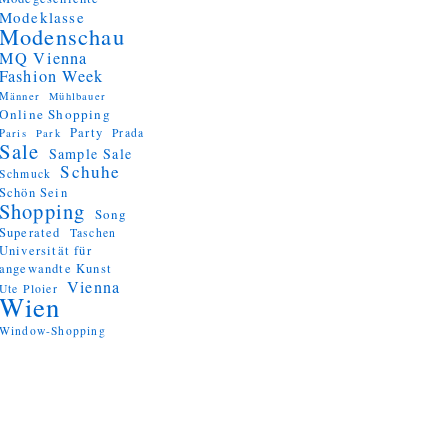
Modeklasse
Modenschau
MQ Vienna
Fashion Week
Männer
Mühlbauer
Online Shopping
Party
Prada
Paris
Park
Sale
Sample Sale
Schuhe
Schmuck
Schön Sein
Shopping
Song
Superated
Taschen
Universität für
angewandte Kunst
Vienna
Ute Ploier
Wien
Window-Shopping