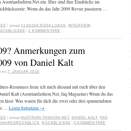
 Austrianfashion.Net ein. Hier sind ihre Eindrücke im
ückblicksserie: Wenn du das Jahr 2009 Revue passieren …
TES
CLAUDIA ROSA LUKAS
,
INTERVIEW
,
|
getaggt
ÜCKBLICK09
2 KOMMENTARE
|
09? Anmerkungen zum
09 von Daniel Kalt
7. JANUAR 2010
ht am
Jahres-Resumees freue ich mich diesmal mit euch über den
aniel Kalt (Austrianfashion.Net, faq Magazine) Wenn du das
n lässt: Was waren für dich die zwei oder drei spannendsten
hen …
Lesen fortsetzen
→
TES
AUSTRIAN FASHION NET
,
DANIEL KALT
,
FAQ
|
getaggt
JAHRESRÜCKBLICK
,
RÜCKBLICK09
3 KOMMENTARE
|