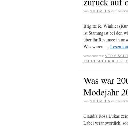
zurück auf
MICHAELA
von
veröffentlic
Brigitte R. Winkler (Kuri
ist Stammgast bei den w
über ihr Resumee in unse
Was waren …
Lesen for
VERMISCH
veröffentlicht in
JAHRESRÜCKBLICK
,
R
Was war 20
Modejahr 2
MICHAELA
von
veröffentlic
Claudia Rosa Lukas zeich
Label verantwortlich, son