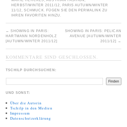
MARIE HERCKES
,
AUSTRIAN FASHION
,
HERBST/WINTER 2011/12
,
PARIS AUTUMN/WINTER
11/12
,
SCHMUCK
. FÜGEN SIE DEN
PERMALINK
ZU
IHREN FAVORITEN HINZU.
←
SHOWING IN PARIS:
SHOWING IN PARIS: PELICAN
HARTMANN NORDENHOLZ
AVENUE [AUTUMN/WINTER
[AUTUMN/WINTER 2011/12]
2011/12]
→
KOMMENTARE SIND GESCHLOSSEN.
TSCHILP DURCHSUCHEN:
Finden
UND SONST:
Über die Autorin
Tschilp in den Medien
Impressum
Datenschutzerklärung