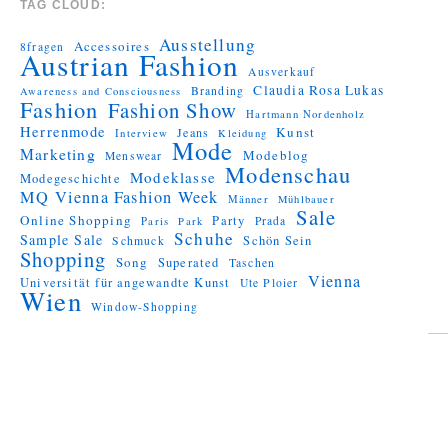
TAG CLOUD:
Ausstellung
Accessoires
8fragen
Austrian Fashion
Ausverkauf
Claudia Rosa Lukas
Branding
Awareness and Consciousness
Fashion
Fashion Show
Hartmann Nordenholz
Herrenmode
Kunst
Jeans
Interview
Kleidung
Mode
Marketing
Modeblog
Menswear
Modenschau
Modeklasse
Modegeschichte
MQ Vienna Fashion Week
Männer
Mühlbauer
Sale
Online Shopping
Party
Prada
Paris
Park
Schuhe
Sample Sale
Schön Sein
Schmuck
Shopping
Song
Superated
Taschen
Vienna
Universität für angewandte Kunst
Ute Ploier
Wien
Window-Shopping
Proudly
powered by
WordPress.