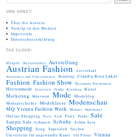
UND SONST:
Über die Autorin
Tschilp in den Medien
Impressum
Datenschutzerklärung
TAG CLOUD:
Ausstellung
Accessoires
8fragen
Austrian Fashion
Ausverkauf
Claudia Rosa Lukas
Branding
Awareness and Consciousness
Fashion
Fashion Show
Hartmann Nordenholz
Herrenmode
Kunst
Jeans
Interview
Kleidung
Mode
Marketing
Modeblog
Menswear
Modenschau
Modeklasse
Modegeschichte
MQ Vienna Fashion Week
Männer
Mühlbauer
Sale
Online Shopping
Party
Prada
Paris
Park
Schuhe
Sample Sale
Schön Sein
Schmuck
Shopping
Song
Superated
Taschen
Vienna
Universität für angewandte Kunst
Ute Ploier