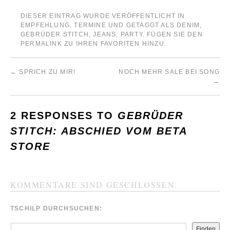
DIESER EINTRAG WURDE VERÖFFENTLICHT IN
EMPFEHLUNG
,
TERMINE
UND GETAGGT ALS
DENIM
,
GEBRÜDER STITCH
,
JEANS
,
PARTY
. FÜGEN SIE DEN
PERMALINK
ZU IHREN FAVORITEN HINZU.
←
SPRICH ZU MIR!
NOCH MEHR SALE BEI SONG
→
2 RESPONSES TO
GEBRÜDER
STITCH: ABSCHIED VOM BETA
STORE
KOMMENTARE SIND GESCHLOSSEN.
TSCHILP DURCHSUCHEN:
Finden