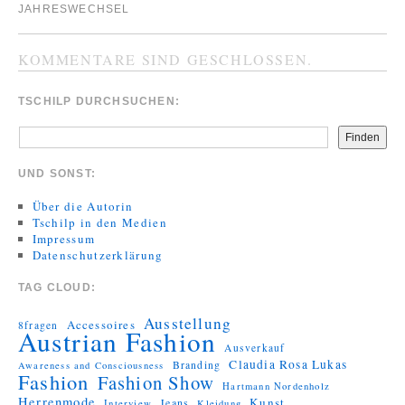
JAHRESWECHSEL
KOMMENTARE SIND GESCHLOSSEN.
TSCHILP DURCHSUCHEN:
Finden
UND SONST:
Über die Autorin
Tschilp in den Medien
Impressum
Datenschutzerklärung
TAG CLOUD:
Ausstellung
Accessoires
8fragen
Austrian Fashion
Ausverkauf
Claudia Rosa Lukas
Branding
Awareness and Consciousness
Fashion
Fashion Show
Hartmann Nordenholz
Herrenmode
Kunst
Jeans
Interview
Kleidung