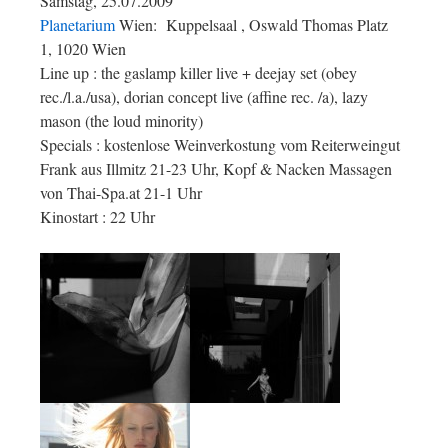
Samstag, 25.07.2009
Planetarium
Wien: Kuppelsaal , Oswald Thomas Platz
1, 1020 Wien
Line up : the gaslamp killer live + deejay set (obey
rec./l.a./usa), dorian concept live (affine rec. /a), lazy
mason (the loud minority)
Specials : kostenlose Weinverkostung vom Reiterweingut
Frank aus Illmitz 21-23 Uhr, Kopf & Nacken Massagen
von Thai-Spa.at 21-1 Uhr
Kinostart : 22 Uhr