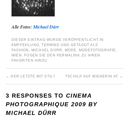
Alle Fotos:
Michael Dürr
DIESER EINTRAG WURDE VERÖFFENTLICHT IN
EMPFEHLUNG
,
TERMINE
UND GETAGGT ALS
FASHION
,
MICHAEL DÜRR
,
MODE
,
MODEFOTOGRAFIE
,
WIEN
. FÜGEN SIE DEN
PERMALINK
ZU IHREN
FAVORITEN HINZU.
←
DER LETZTE MIT STIL?
TSCHILP AUF WIENERIN.AT
→
3 RESPONSES TO
CINEMA
PHOTOGRAPHIQUE 2009 BY
MICHAEL DÜRR