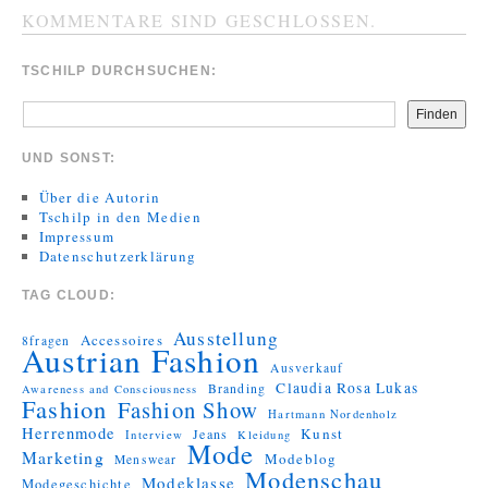
KOMMENTARE SIND GESCHLOSSEN.
TSCHILP DURCHSUCHEN:
Finden
UND SONST:
Über die Autorin
Tschilp in den Medien
Impressum
Datenschutzerklärung
TAG CLOUD:
Ausstellung
Accessoires
8fragen
Austrian Fashion
Ausverkauf
Claudia Rosa Lukas
Branding
Awareness and Consciousness
Fashion
Fashion Show
Hartmann Nordenholz
Herrenmode
Kunst
Jeans
Interview
Kleidung
Mode
Marketing
Modeblog
Menswear
Modenschau
Modeklasse
Modegeschichte