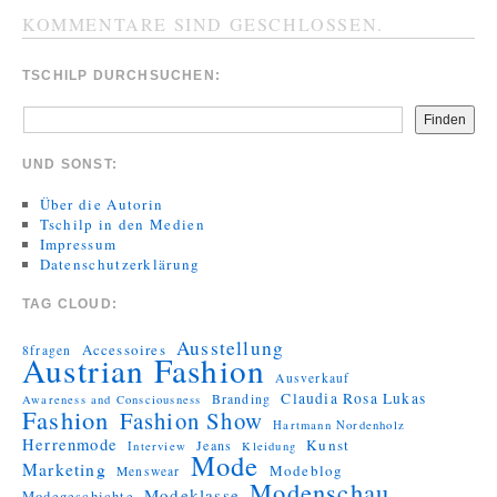
KOMMENTARE SIND GESCHLOSSEN.
TSCHILP DURCHSUCHEN:
Finden
UND SONST:
Über die Autorin
Tschilp in den Medien
Impressum
Datenschutzerklärung
TAG CLOUD:
Ausstellung
Accessoires
8fragen
Austrian Fashion
Ausverkauf
Claudia Rosa Lukas
Branding
Awareness and Consciousness
Fashion
Fashion Show
Hartmann Nordenholz
Herrenmode
Kunst
Jeans
Interview
Kleidung
Mode
Marketing
Modeblog
Menswear
Modenschau
Modeklasse
Modegeschichte