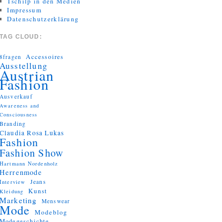
Tschilp in den Medien
Impressum
Datenschutzerklärung
TAG CLOUD:
Accessoires
8fragen
Ausstellung
Austrian
Fashion
Ausverkauf
Awareness and
Consciousness
Branding
Claudia Rosa Lukas
Fashion
Fashion Show
Hartmann Nordenholz
Herrenmode
Jeans
Interview
Kunst
Kleidung
Marketing
Menswear
Mode
Modeblog
Modegeschichte