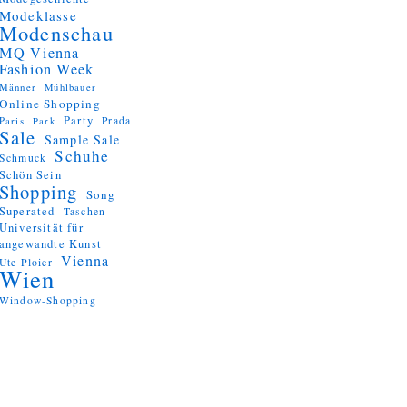
Modeklasse
Modenschau
MQ Vienna
Fashion Week
Männer
Mühlbauer
Online Shopping
Party
Prada
Paris
Park
Sale
Sample Sale
Schuhe
Schmuck
Schön Sein
Shopping
Song
Superated
Taschen
Universität für
angewandte Kunst
Vienna
Ute Ploier
Wien
Window-Shopping