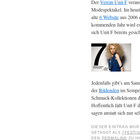
Der
Verein Unit F
verans
Modespektakel. Im heuri
alte
6 Website
aus 2006 ex
kommenden Jahr wird es 
sich Unit F bereits gesic
Jedenfalls gibt’s am Sa
der
Bildenden
im Semper 
Schmuck-Kollektionen de
Hoffentlich läßt Unit F 
sagen anstatt sich nur sel
DIESER EINTRAG WUR
GETAGGT ALS
7FESTIV
DEN
PERMALINK
ZU IH