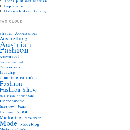
Tschilp in den Medien
Impressum
Datenschutzerklärung
TAG CLOUD:
Accessoires
8fragen
Ausstellung
Austrian
Fashion
Ausverkauf
Awareness and
Consciousness
Branding
Claudia Rosa Lukas
Fashion
Fashion Show
Hartmann Nordenholz
Herrenmode
Jeans
Interview
Kunst
Kleidung
Marketing
Menswear
Mode
Modeblog
Modegeschichte