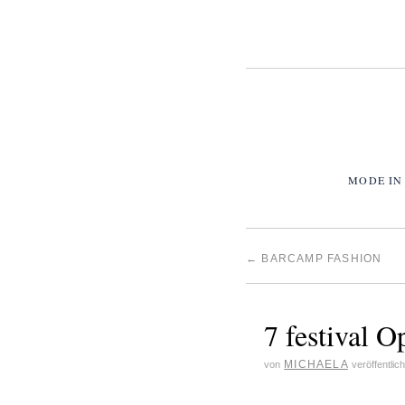
MODE IN
←
BARCAMP FASHION
7 festival O
MICHAELA
von
veröffentlic