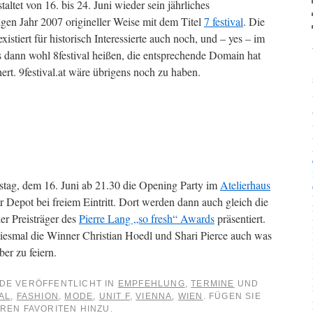
taltet von 16. bis 24. Juni wieder sein jährliches
gen Jahr 2007 origineller Weise mit dem Titel
7 festival
. Die
istiert für historisch Interessierte auch noch, und – yes – im
dann wohl 8festival heißen, die entsprechende Domain hat
hert. 9festival.at wäre übrigens noch zu haben.
mstag, dem 16. Juni ab 21.30 die Opening Party im
Atelierhaus
Depot bei freiem Eintritt. Dort werden dann auch gleich die
r Preisträger des
Pierre Lang „so fresh“
Awards
präsentiert.
diesmal die Winner Christian Hoedl und Shari Pierce auch was
ber zu feiern.
DE VERÖFFENTLICHT IN
EMPFEHLUNG
,
TERMINE
UND
AL
,
FASHION
,
MODE
,
UNIT F
,
VIENNA
,
WIEN
. FÜGEN SIE
REN FAVORITEN HINZU.