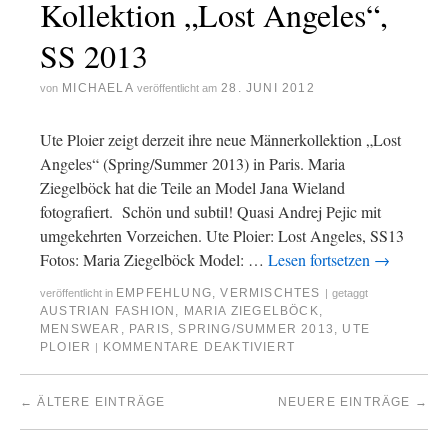
Kollektion „Lost Angeles“,
SS 2013
MICHAELA
28. JUNI 2012
von
veröffentlicht am
Ute Ploier zeigt derzeit ihre neue Männerkollektion „Lost
Angeles“ (Spring/Summer 2013) in Paris. Maria
Ziegelböck hat die Teile an Model Jana Wieland
fotografiert. Schön und subtil! Quasi Andrej Pejic mit
umgekehrten Vorzeichen. Ute Ploier: Lost Angeles, SS13
Fotos: Maria Ziegelböck Model: …
Lesen fortsetzen
→
EMPFEHLUNG
,
VERMISCHTES
veröffentlicht in
|
getaggt
AUSTRIAN FASHION
,
MARIA ZIEGELBÖCK
,
MENSWEAR
,
PARIS
,
SPRING/SUMMER 2013
,
UTE
PLOIER
KOMMENTARE DEAKTIVIERT
|
←
ÄLTERE EINTRÄGE
NEUERE EINTRÄGE
→