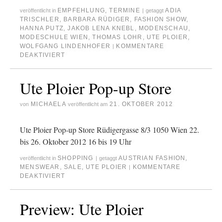
EMPFEHLUNG
,
TERMINE
ADIA
veröffentlicht in
|
getaggt
TRISCHLER
,
BARBARA RÜDIGER
,
FASHION SHOW
,
HANNA PUTZ
,
JAKOB LENA KNEBL
,
MODENSCHAU
,
MODESCHULE WIEN
,
THOMAS LOHR
,
UTE PLOIER
,
WOLFGANG LINDENHOFER
KOMMENTARE
|
DEAKTIVIERT
Ute Ploier Pop-up Store
MICHAELA
21. OKTOBER 2012
von
veröffentlicht am
Ute Ploier Pop-up Store Rüdigergasse 8/3 1050 Wien 22.
bis 26. Oktober 2012 16 bis 19 Uhr
SHOPPING
AUSTRIAN FASHION
,
veröffentlicht in
|
getaggt
MENSWEAR
,
SALE
,
UTE PLOIER
KOMMENTARE
|
DEAKTIVIERT
Preview: Ute Ploier