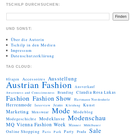
TSCHILP DURCHSUCHEN:
Finden
UND SONST:
Über die Autorin
Tschilp in den Medien
Impressum
Datenschutzerklärung
TAG CLOUD:
Ausstellung
Accessoires
8fragen
Austrian Fashion
Ausverkauf
Claudia Rosa Lukas
Branding
Awareness and Consciousness
Fashion
Fashion Show
Hartmann Nordenholz
Herrenmode
Kunst
Jeans
Interview
Kleidung
Mode
Marketing
Modeblog
Menswear
Modenschau
Modeklasse
Modegeschichte
MQ Vienna Fashion Week
Männer
Mühlbauer
Sale
Online Shopping
Party
Prada
Paris
Park