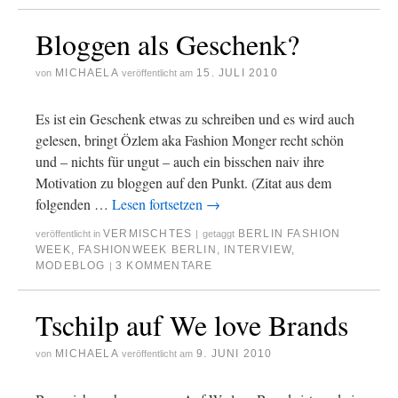
Bloggen als Geschenk?
MICHAELA
15. JULI 2010
von
veröffentlicht am
Es ist ein Geschenk etwas zu schreiben und es wird auch
gelesen, bringt Özlem aka Fashion Monger recht schön
und – nichts für ungut – auch ein bisschen naiv ihre
Motivation zu bloggen auf den Punkt. (Zitat aus dem
folgenden …
Lesen fortsetzen
→
VERMISCHTES
BERLIN FASHION
veröffentlicht in
|
getaggt
WEEK
,
FASHIONWEEK BERLIN
,
INTERVIEW
,
MODEBLOG
3 KOMMENTARE
|
Tschilp auf We love Brands
MICHAELA
9. JUNI 2010
von
veröffentlicht am